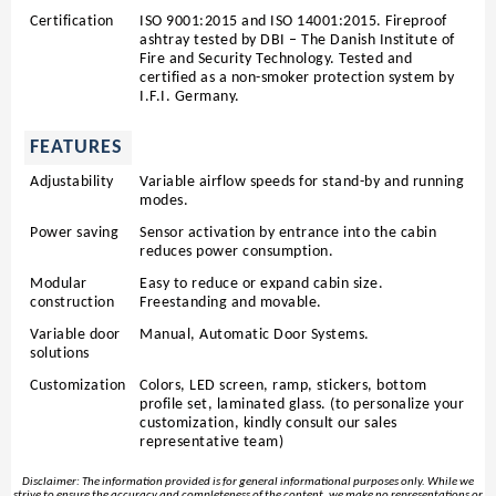
Certification
ISO 9001:2015 and ISO 14001:2015. Fireproof
ashtray tested by DBI – The Danish Institute of
Fire and Security Technology. Tested and
certified as a non-smoker protection system by
I.F.I. Germany.
FEATURES
Adjustability
Variable airflow speeds for stand-by and running
modes.
Power saving
Sensor activation by entrance into the cabin
reduces power consumption.
Modular
Easy to reduce or expand cabin size.
construction
Freestanding and movable.
Variable door
Manual, Automatic Door Systems.
solutions
Customization
Colors, LED screen, ramp, stickers, bottom
profile set, laminated glass. (to personalize your
customization, kindly consult our sales
representative team)
Disclaimer: The information provided is for general informational purposes only. While we
strive to ensure the accuracy and completeness of the content, we make no representations or