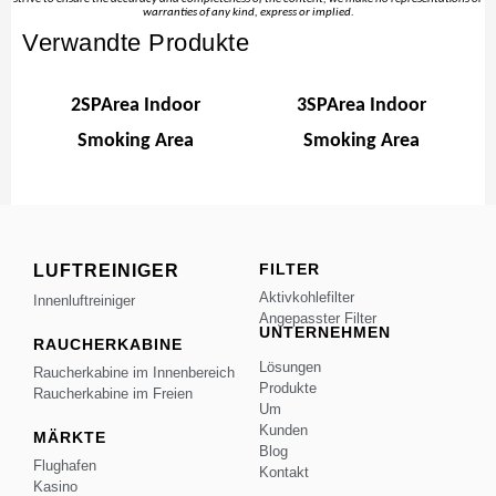
warranties of any kind, express or implied.
Verwandte Produkte
2SPArea Indoor
3SPArea Indoor
Smoking Area
Smoking Area
FILTER
LUFTREINIGER
Aktivkohlefilter
Innenluftreiniger
Angepasster Filter
UNTERNEHMEN
RAUCHERKABINE
Lösungen
Raucherkabine im Innenbereich
Produkte
Raucherkabine im Freien
Um
Kunden
MÄRKTE
Blog
Flughafen
Kontakt
Kasino