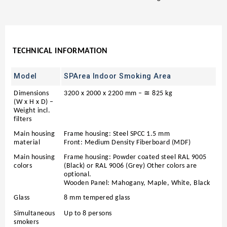
TECHNICAL INFORMATION
Model
SPArea Indoor Smoking Area
Dimensions
3200 x 2000 x 2200 mm – ≅ 825 kg
(W x H x D) –
Weight incl.
filters
Main housing
Frame housing: Steel SPCC 1.5 mm
material
Front: Medium Density Fiberboard (MDF)
Main housing
Frame housing: Powder coated steel RAL 9005
colors
(Black) or RAL 9006 (Grey) Other colors are
optional.
Wooden Panel: Mahogany, Maple, White, Black
Glass
8 mm tempered glass
Simultaneous
Up to 8 persons
smokers